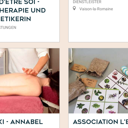
d'Être Soi -
DIENSTLEISTER
Vaison-la-Romaine
herapie und
etikerin
ISTUNGEN
i - Annabel
Association l'