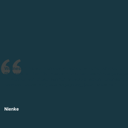
Wellness in Vaison Ventoux Provence ist keine punktuelle Ak
Philosophie. Hier fühlt man sich von der Geschichte getragen
Einwohner, von dieser sanften provenzalischen Lebensart, di
nehmen. Jedes Dorf, jede Begegnung, jede Landschaft biet
Nienke