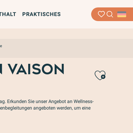
THALT
PRAKTISCHES
Suche
Voir les favoris
ce
N VAISON
Ajou
tag. Erkunden Sie unser Angebot an Wellness-
ppenbegleitungen angeboten werden, um eine