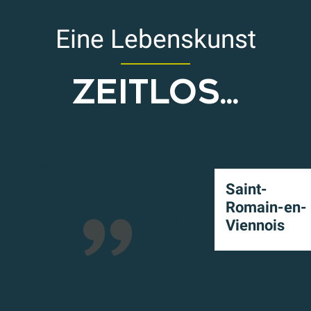
Eine Lebenskunst
ZEITLOS...
tivität, sondern eine
, von der Geselligkeit der
Saint-
e dazu einlädt, sich Zeit zu
Romain-en-
et Ihnen eine Atempause.
Viennois