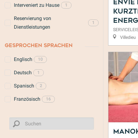
Envie 
Interveniert zu Hause
1
Kurzt
Reservierung von
Energ
1
Dienstleistungen
SERVICELE
Villedieu
GESPROCHEN SPRACHEN
Englisch
10
Deutsch
1
Spanisch
2
Französisch
16
Manok