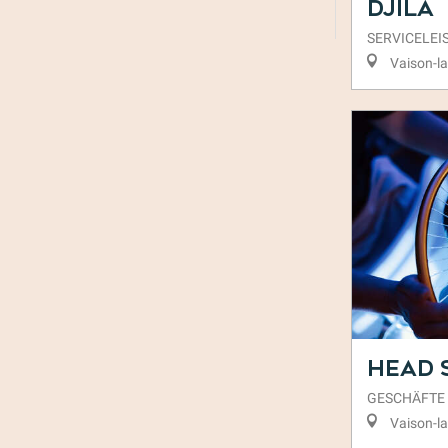
Djila
SERVICELE
Vaison-l
Head 
GESCHÄFTE
Vaison-l