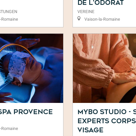
de l'Odorat
ISTUNGEN
VEREINE
a-Romaine
Vaison-la-Romaine
Spa Provence
MYBO STUDIO - 
experts corps
a-Romaine
visage