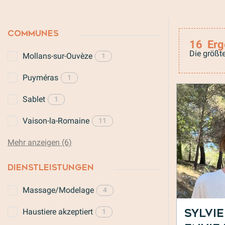
COMMUNES
16
Erg
Die größte
Mollans-sur-Ouvèze
1
Puyméras
1
Sablet
1
Vaison-la-Romaine
11
Mehr anzeigen (6)
DIENSTLEISTUNGEN
Massage/Modelage
4
Haustiere akzeptiert
Sylvie
1