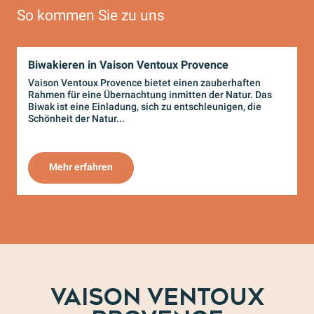
So kommen Sie zu uns
Biwakieren in Vaison Ventoux Provence
Vaison Ventoux Provence bietet einen zauberhaften
S
Rahmen für eine Übernachtung inmitten der Natur. Das
d
Biwak ist eine Einladung, sich zu entschleunigen, die
V
Schönheit der Natur...
E
Mehr erfahren
VAISON VENTOUX