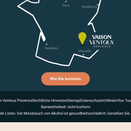
Wie Sie kommen
n Ventoux Provence
Rechtliche Hinweise
Sitemap
Datenschutzrichtlinie
Infos To
Barrierefreiheit: nicht konform
de Listen. Der Missbrauch von Alkohol ist gesundheitsschädlich: Genießen Sie 