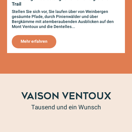
Trail
H
z
Stellen Sie sich vor, Sie laufen über von Weinbergen
L
gesäumte Pfade, durch Pinienwälder und über
e
Bergkämme mit atemberaubenden Ausblicken auf den
Mont Ventoux und die Dentelles...
Mehr erfahren
VAISON VENTOUX
Tausend und ein Wunsch
Vaison Ventoux Provence zu Fuß