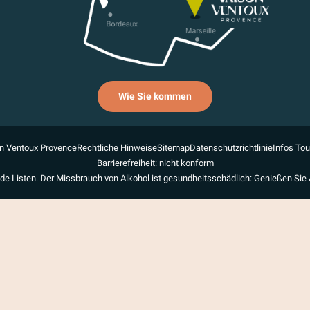
Wie Sie kommen
n Ventoux Provence
Rechtliche Hinweise
Sitemap
Datenschutzrichtlinie
Infos To
Barrierefreiheit: nicht konform
de Listen. Der Missbrauch von Alkohol ist gesundheitsschädlich: Genießen Sie 