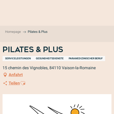
Aller
au
contenu
principal
Homepage
Pilates & Plus
Pilates & Plus
SERVICELEISTUNGEN
GESUNDHEITSDIENSTE
PARAMEDIZINISCHER BERUF
15 chemin des Vignobles, 84110 Vaison-la-Romaine
Anfahrt
Ajouter aux favoris
Teilen