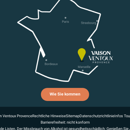
Wie Sie kommen
n Ventoux Provence
Rechtliche Hinweise
Sitemap
Datenschutzrichtlinie
Infos To
Barrierefreiheit: nicht konform
de Listen. Der Missbrauch von Alkohol ist gesundheitsschädlich: Genießen Sie 