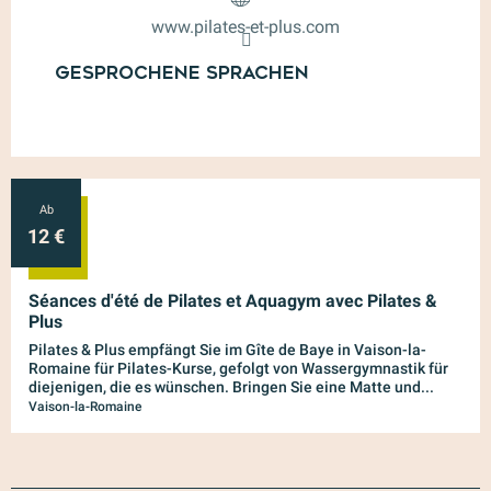
www.pilates-et-plus.com
Gesprochene Sprachen
Gesprochene Sprachen
Ab
7.
12
€
AUG
Séances d'été de Pilates et Aquagym avec Pilates &
Plus
Pilates & Plus empfängt Sie im Gîte de Baye in Vaison-la-
Romaine für Pilates-Kurse, gefolgt von Wassergymnastik für
diejenigen, die es wünschen. Bringen Sie eine Matte und...
Vaison-la-Romaine