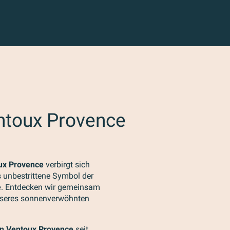
r aux favoris
ntoux Provence
ux Provence
verbirgt sich
 unbestrittene Symbol der
e
. Entdecken wir gemeinsam
nseres sonnenverwöhnten
n Ventoux Provence
seit