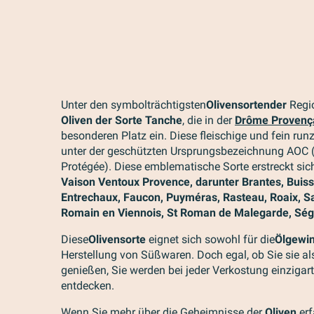
Unter den symbolträchtigsten
Olivensorten
der
Regi
Oliven der Sorte Tanche
, die in der
Drôme Provenç
besonderen Platz ein. Diese fleischige und fein runz
unter der geschützten Ursprungsbezeichnung AOC (A
Protégée). Diese emblematische Sorte erstreckt si
Vaison Ventoux Provence
, darunter Brantes, Buiss
Entrechaux, Faucon, Puyméras, Rasteau, Roaix, Sai
Romain en Viennois, St Roman de Malegarde, Ség
Diese
Olivensorte
eignet sich sowohl für die
Ölgewi
Herstellung von Süßwaren. Doch egal, ob Sie sie al
genießen, Sie werden bei jeder Verkostung einzig
entdecken.
Wenn Sie mehr über die Geheimnisse der
Oliven
erf