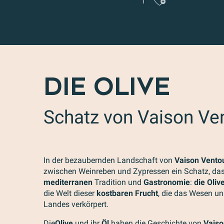
Ajoute
DIE OLIVE
Schatz von Vaison Ve
In der bezaubernden Landschaft von
Vaison Vento
zwischen Weinreben und Zypressen ein Schatz, das
mediterranen
Tradition und
Gastronomie
:
die Oliv
die Welt dieser
kostbaren Frucht
, die das Wesen u
Landes verkörpert.
Die
Olive
und ihr
Öl
haben die Geschichte von
Vaiso