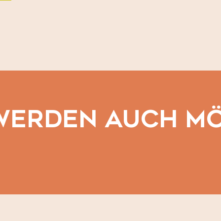
Biscuiterie Les Secrets de Lola
 WERDEN AUCH M
Die Geschmäcker der Region