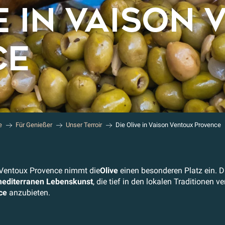
E IN VAISON
CE
e
Für Genießer
Unser Terroir
Die Olive in Vaison Ventoux Provence
Ventoux Provence nimmt die
Olive
einen besonderen Platz ein. Di
editerranen Lebenskunst
, die tief in den lokalen Traditionen 
ce
anzubieten.