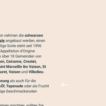
on nehmen die
schwarzen
ale
angebaut werden, einen
lige Sorte steht seit 1996
ppellation d’Origine
ch über 18 Gemeinden von
on, Cairanne, Crestet,
nt Marcellin lès Vaison, St
uret, Vaison
und
Villedieu
.
nnung
als auch für die
s
Öl
,
Tapenade
oder als Frucht
artige Geschmacksnoten
ahren möchten, sollten Sie