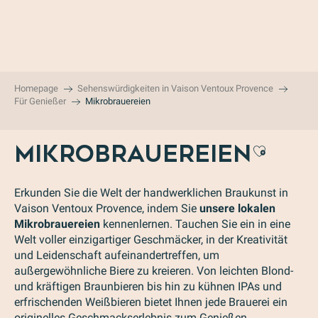
Aller
au
contenu
principal
Homepage
Sehenswürdigkeiten in Vaison Ventoux Provence
Für Genießer
Mikrobrauereien
MIKROBRAUEREIEN
Ajoute
Erkunden Sie die Welt der handwerklichen Braukunst in
Vaison Ventoux Provence, indem Sie
unsere lokalen
Mikrobrauereien
kennenlernen. Tauchen Sie ein in eine
Welt voller einzigartiger Geschmäcker, in der Kreativität
und Leidenschaft aufeinandertreffen, um
außergewöhnliche Biere zu kreieren. Von leichten Blond-
und kräftigen Braunbieren bis hin zu kühnen IPAs und
erfrischenden Weißbieren bietet Ihnen jede Brauerei ein
originelles Geschmackserlebnis zum Genießen.