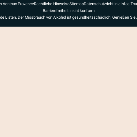
n Ventoux Provence
Rechtliche Hinweise
Sitemap
Datenschutzrichtlinie
Infos To
Barrierefreiheit: nicht konform
de Listen. Der Missbrauch von Alkohol ist gesundheitsschädlich: Genießen Sie 