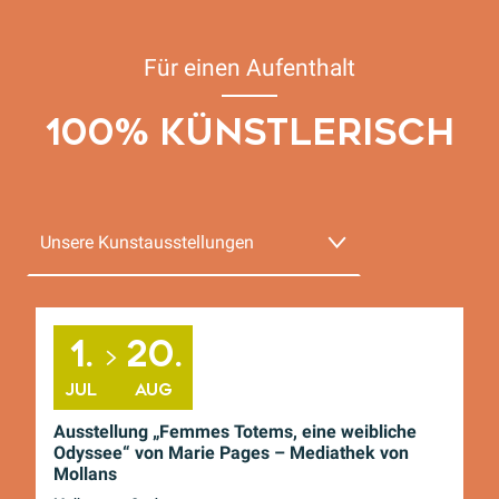
Für einen Aufenthalt
100% KÜNSTLERISCH
Unsere Kunstausstellungen
Unsere Museen
1.
20.
Unsere Künstler
JUL
AUG
Ausstellung „Femmes Totems, eine weibliche
Au
Odyssee“ von Marie Pages – Mediathek von
T
Mollans
Sé