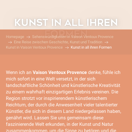
Aller
au
contenu
KUNST IN ALL IHREN
principal
FORMEN
Homepage
Sehenswürdigkeiten in Vaison Ventoux Provence
Eine Reise zwischen Geschichte, Kunst und Tradition
Kunst in Vaison Ventoux Provence
Kunst in all ihren Formen
Wenn ich an
Vaison Ventoux Provence
denke, fühle ich
mich sofort in eine Welt versetzt, in der sich
landschaftliche Schönheit und künstlerische Kreativität
zu einem wahrhaft einzigartigen Erlebnis vereinen. Die
Region strotzt vor inspirierendem künstlerischem
Reichtum, der durch die Anwesenheit vieler talentierter
Künstler, die sich in diesem Land niedergelassen haben,
genährt wird. Lassen Sie uns gemeinsam diese
faszinierende Welt erkunden, in der Kunst und Natur
zusammenkommen, um die Sinne zu betören und die