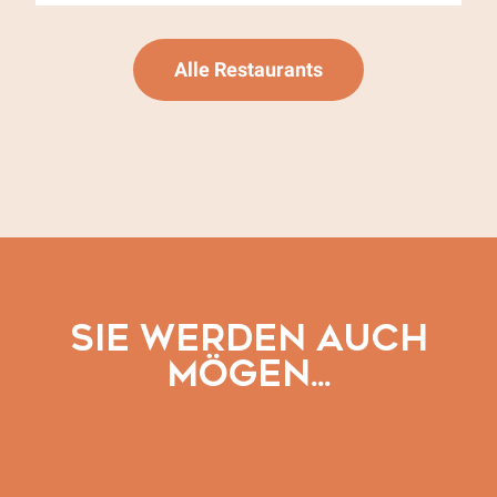
Alle Restaurants
SIE WERDEN AUCH
Der Fahrradweg Véloroute de l’Ouvèze in Séguret
MÖGEN...
Mehr erfahren