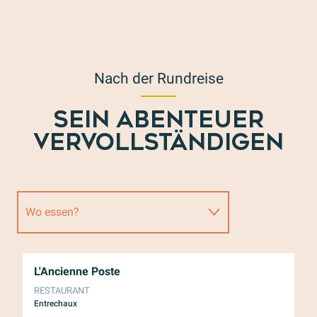
Nach der Rundreise
SEIN ABENTEUER
VERVOLLSTÄNDIGEN
Wo essen?
Wo schlafen?
L'Ancienne Poste
Br
RESTAURANT
RE
Nach der Anstrengung
Entrechaux
Va