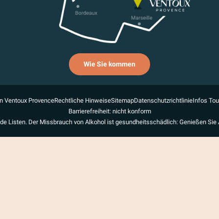
Wie Sie kommen
n Ventoux Provence
Rechtliche Hinweise
Sitemap
Datenschutzrichtlinie
Infos To
Barrierefreiheit: nicht konform
de Listen. Der Missbrauch von Alkohol ist gesundheitsschädlich: Genießen Sie 