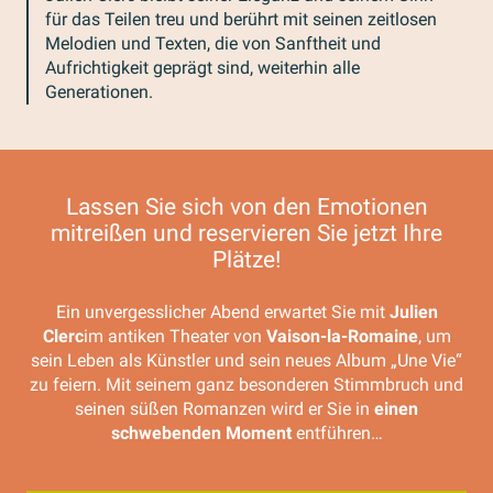
für das Teilen treu und berührt mit seinen zeitlosen
Melodien und Texten, die von Sanftheit und
Aufrichtigkeit geprägt sind, weiterhin alle
Generationen.
Lassen Sie sich von den Emotionen
mitreißen und reservieren Sie jetzt Ihre
Plätze!
Ein unvergesslicher Abend erwartet Sie mit
Julien
Clerc
im antiken Theater von
Vaison-la-Romaine
, um
sein Leben als Künstler und sein neues Album „Une Vie“
zu feiern. Mit seinem ganz besonderen Stimmbruch und
seinen süßen Romanzen wird er Sie in
einen
schwebenden Moment
entführen…