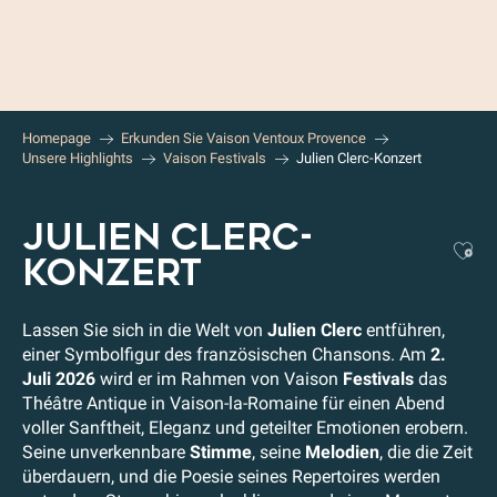
Aller
au
contenu
principal
Homepage
Erkunden Sie Vaison Ventoux Provence
Unsere Highlights
Vaison Festivals
Julien Clerc-Konzert
JULIEN CLERC-
Aj
KONZERT
Lassen Sie sich in die Welt von
Julien Clerc
entführen,
einer Symbolfigur des französischen Chansons. Am
2.
Juli 2026
wird er im Rahmen von Vaison
Festivals
das
Théâtre Antique in Vaison-la-Romaine für einen Abend
voller Sanftheit, Eleganz und geteilter Emotionen erobern.
Seine unverkennbare
Stimme
, seine
Melodien
, die die Zeit
überdauern, und die Poesie seines Repertoires werden