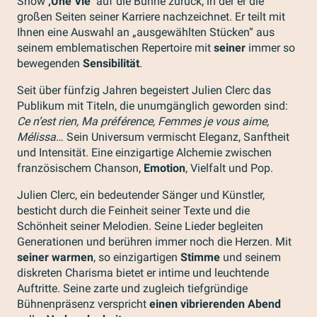
Show
‚Une Vie‘
auf die Bühne zurück, in der er die
großen Seiten seiner Karriere nachzeichnet. Er teilt mit
Ihnen eine Auswahl an „ausgewählten Stücken“ aus
seinem emblematischen Repertoire mit
seiner
immer so
bewegenden
Sensibilität
.
Seit über fünfzig Jahren begeistert Julien Clerc das
Publikum mit Titeln, die unumgänglich geworden sind:
Ce n’est rien, Ma préférence, Femmes je vous aime,
Mélissa
… Sein Universum vermischt Eleganz, Sanftheit
und Intensität. Eine einzigartige Alchemie zwischen
französischem Chanson,
Emotion
, Vielfalt und Pop.
Julien Clerc, ein bedeutender Sänger und Künstler,
besticht durch die Feinheit seiner Texte und die
Schönheit seiner Melodien. Seine Lieder begleiten
Generationen und berühren immer noch die Herzen. Mit
seiner warmen
, so einzigartigen
Stimme
und seinem
diskreten Charisma bietet er intime und leuchtende
Auftritte. Seine zarte und zugleich tiefgründige
Bühnenpräsenz verspricht
einen vibrierenden Abend