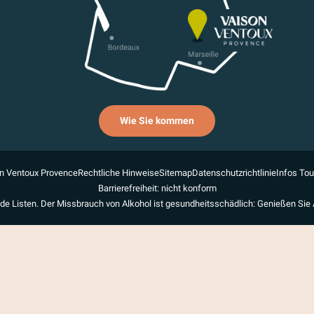
Wie Sie kommen
n Ventoux Provence
Rechtliche Hinweise
Sitemap
Datenschutzrichtlinie
Infos To
Barrierefreiheit: nicht konform
de Listen. Der Missbrauch von Alkohol ist gesundheitsschädlich: Genießen Sie 