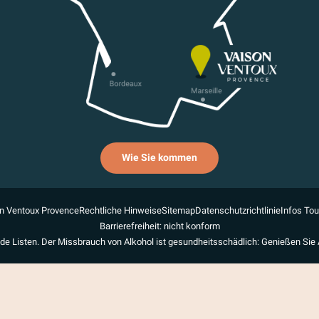
Wie Sie kommen
n Ventoux Provence
Rechtliche Hinweise
Sitemap
Datenschutzrichtlinie
Infos To
Barrierefreiheit: nicht konform
de Listen. Der Missbrauch von Alkohol ist gesundheitsschädlich: Genießen Sie 