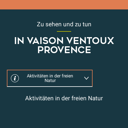
Zu sehen und zu tun
IN VAISON VENTOUX
PROVENCE
Aktivitäten in der freien
Natur
Familie Freunde
Aktivitäten in der freien Natur
Wohlbefinden
Bike in Vaison Ventoux
Pr
Kulturerbe