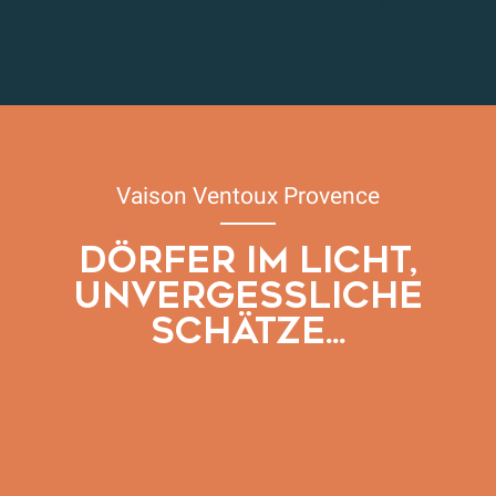
Aktivitäten an der frischen Luft
Kunst und Kunsthandwerk
Agenda
Vaison Ventoux Provence
DÖRFER IM LICHT,
UNVERGESSLICHE
SCHÄTZE...
Unsere Templerdörfer
Unsere Bergdörfer
Unsere römischen & mittelalterlichen Dörfer
Unsere Winzerdörfer
Unsere mittelalterlichen Dörfer im Voconces Land