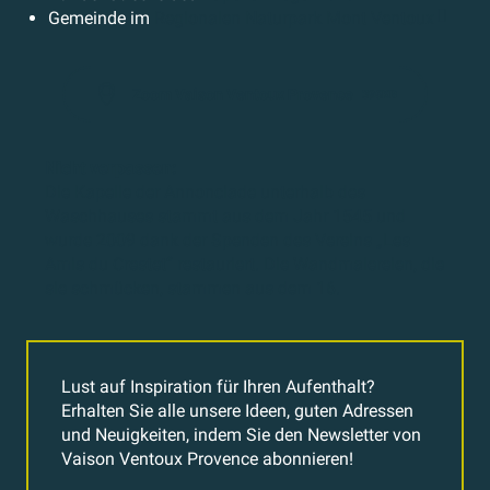
Gemeinde im
Regionalen Naturpark Mont Ventoux
Zoom Vaison Ventoux Provence
395KB
Nicht verpassen:
Die Kapelle der Annonciade unterhalb des
Waschhauses stammt aus dem Jahr 1545 und
wurde 2009 dank der Spenden des Vereins „Les
Amis du Crestet“ restauriert. Die Wandmalereien, die
sie schmücken, stammen aus dem 16.
Lust auf Inspiration für Ihren Aufenthalt?
Erhalten Sie alle unsere Ideen, guten Adressen
und Neuigkeiten, indem Sie den Newsletter von
Vaison Ventoux Provence abonnieren!