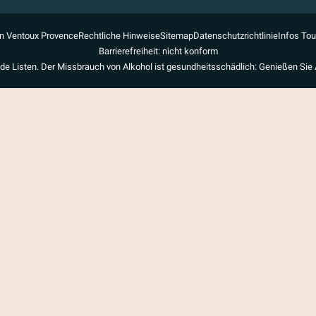
n Ventoux Provence
Rechtliche Hinweise
Sitemap
Datenschutzrichtlinie
Infos To
Barrierefreiheit: nicht konform
de Listen. Der Missbrauch von Alkohol ist gesundheitsschädlich: Genießen Sie 