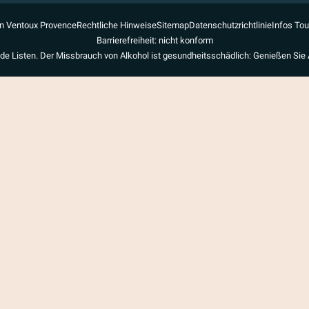
n Ventoux Provence
Rechtliche Hinweise
Sitemap
Datenschutzrichtlinie
Infos To
Barrierefreiheit: nicht konform
de Listen. Der Missbrauch von Alkohol ist gesundheitsschädlich: Genießen Sie 