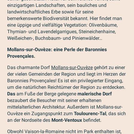
einzigartigen Landschaften, sein bauliches und
landwirtschaftliches Erbe sowie für seine
bemerkenswerte Biodiversität bekannt. Hier findet man
eine üppige und vielfältige Vegetation: Olivenbäume,
Thymian- und Lavendelgarrigues, Steineichenhaine,
Weißeichen-, Buchsbaum- und Pinienwälder…
Mollans-sur-Ouvèze: eine Perle der Baronnies
Provençales.
Das charmante Dorf
Mollans-sur-Ouvèze
gehört zu einer
der vielen Gemeinden der Region und liegt im Herzen der
Baronnies Provençales! Es ist ein privilegierter Eingang,
um die natürlichen Reichtümer der Region zu entdecken.
Das
am Fuße der Berge gelegene
malerische Dorf
bezaubert die Besucher mit seiner erhaltenen
mittelalterlichen Architektur. Außerdem ist Mollans-sur-
Ouvèze ein Zugangspunkt zum
Toulourenc-Tal
, das sich
an der Nordseite des
Mont-Ventoux
befindet.
Obwohl Vaison-la-Romaine nicht im Park enthalten ist,