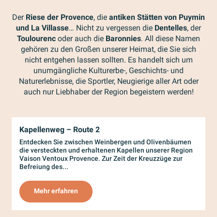
Der
Riese der Provence
, die
antiken Stätten von Puymin
und La Villasse
… Nicht zu vergessen die
Dentelles
, der
Toulourenc
oder auch die
Baronnies
. All diese Namen
gehören zu den Großen unserer Heimat, die Sie sich
nicht entgehen lassen sollten. Es handelt sich um
unumgängliche Kulturerbe-, Geschichts- und
Naturerlebnisse, die Sportler, Neugierige aller Art oder
auch nur Liebhaber der Region begeistern werden!
Kapellenweg – Route 2
K
Entdecken Sie zwischen Weinbergen und Olivenbäumen
D
die versteckten und erhaltenen Kapellen unserer Region
E
Vaison Ventoux Provence. Zur Zeit der Kreuzzüge zur
ü
Befreiung des...
e
Mehr erfahren