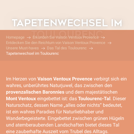
Aller
au
contenu
TAPETENWECHSEL IM
principal
TOULOURENC
Homepage
Erkunden Sie Vaison Ventoux Provence
Entdecken Sie den Reichtum von Vaison Ventoux Provence
Unsere Must-haves
Das Tal des Toulourenc
Tapetenwechsel im Toulourenc
Im Herzen von
Vaison Ventoux Provence
verbirgt sich ein
wahres, unberührtes Naturjuwel, das zwischen den
provenzalischen Baronnies
und dem majestätischen
Mont Ventoux
eingebettet ist: das
Toulourenc-Tal
. Dieser
Naturschatz, dessen Name „alles oder nichts“ bedeutet,
ist ein wahres Paradies für Naturliebhaber und
Wanderbegeisterte. Eingebettet zwischen grünen Hügeln
und atemberaubenden Landschaften bietet dieses Tal
eine zauberhafte Auszeit vom Trubel des Alltags.