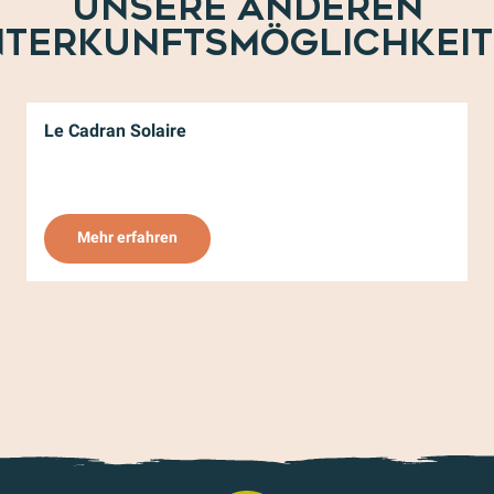
UNSERE ANDEREN
TERKUNFTSMÖGLICHKEI
Le Cadran Solaire
V
Mehr erfahren