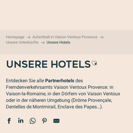
Aller
au
contenu
principal
Homepage
Aufenthalt in Vaison Ventoux Provence
Unsere Unterkünfte
Unsere Hotels
UNSERE HOTELS
Ajouter a
Entdecken Sie alle
Partnerhotels
des
Fremdenverkehrsamts Vaison Ventoux Provence: in
Vaison-la-Romaine, in den Dörfern von Vaison Ventoux
oder in der näheren Umgebung (Drôme Provençale,
Dentelles de Montmirail, Enclave des Papes…).