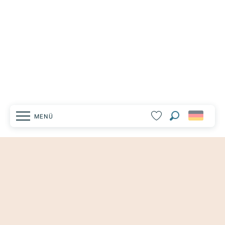
MENÜ
Suche
Voir les favoris
Homepage
ENTDECKE AUCH
Erkunden
Entdeckung der Welt der ungewöhnlichen
Getränke