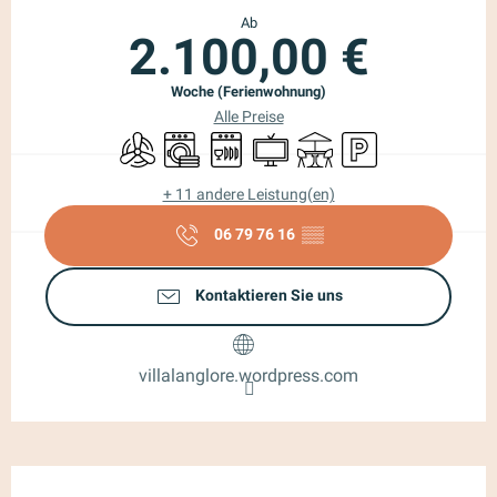
Ab
2.100,00 €
Woche (Ferienwohnung)
Alle Preise
Klimaanlage
Waschmaschine
Geschirrspülmaschine
Fernsehen
Terrasse
Parkplatz
+ 11 andere Leistung(en)
06 79 76 16
▒▒
Kontaktieren Sie uns
villalanglore.wordpress.com
Beschreibung