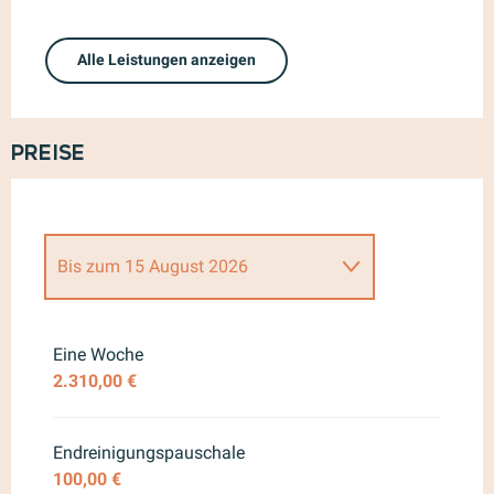
Alle Leistungen anzeigen
Preise
Bis zum
15 August 2026
ab
27 Juni 2026
bis zum
11 Juli
2026
Eine Woche
2.310,00 €
ab
16 August 2026
bis zum
29
August 2026
ab
30 August 2026
bis zum
12
Endreinigungspauschale
September 2026
100,00 €