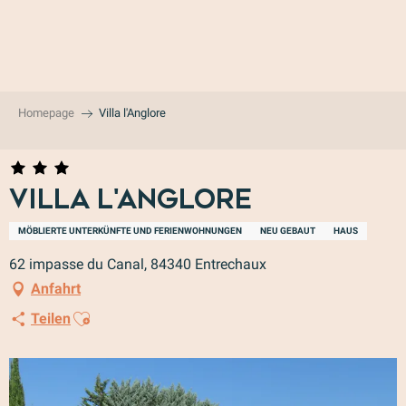
Aller
au
contenu
principal
Homepage
Villa l'Anglore
Villa l'Anglore
MÖBLIERTE UNTERKÜNFTE UND FERIENWOHNUNGEN
NEU GEBAUT
HAUS
62 impasse du Canal, 84340 Entrechaux
Anfahrt
Ajouter aux favoris
Teilen