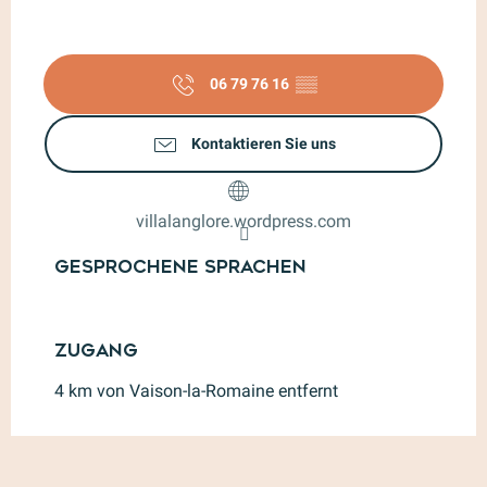
06 79 76 16
▒▒
Kontaktieren Sie uns
villalanglore.wordpress.com
Gesprochene Sprachen
Gesprochene Sprachen
Zugang
Zugang
4 km von Vaison-la-Romaine entfernt