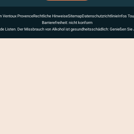
n Ventoux Provence
Rechtliche Hinweise
Sitemap
Datenschutzrichtlinie
Infos To
Barrierefreiheit: nicht konform
de Listen. Der Missbrauch von Alkohol ist gesundheitsschädlich: Genießen Sie 