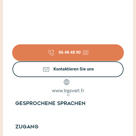
06 48 48 90
▒▒
Kontaktieren Sie uns
www.tresvert.fr
Gesprochene Sprachen
Gesprochene Sprachen
Zugang
Zugang