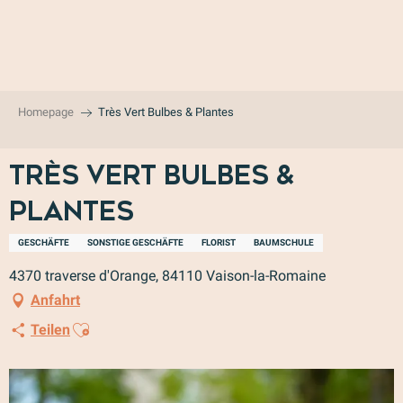
Aller
au
contenu
principal
Homepage
Très Vert Bulbes & Plantes
Très Vert Bulbes &
Plantes
GESCHÄFTE
SONSTIGE GESCHÄFTE
FLORIST
BAUMSCHULE
4370 traverse d'Orange, 84110 Vaison-la-Romaine
Anfahrt
Ajouter aux favoris
Teilen