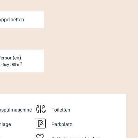
oppelbetten
Person(en)
2
rficy : 80 m
rrspülmaschine
Toiletten
nlage
Parkplatz