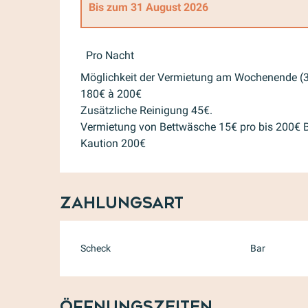
Bis zum
31 August 2026
ab
1 Mai 2026
bis zum
30 Juni 2026
Pro Nacht
Möglichkeit der Vermietung am Wochenende (3
ab
1 September 2026
bis zum
30 September
180€ à 200€
Zusätzliche Reinigung 45€.
Vermietung von Bettwäsche 15€ pro bis 200€ B
ab
1 Oktober 2026
bis zum
15 Oktober 2026
Kaution 200€
Zahlungsart
Scheck
Bar
Öffnungszeiten