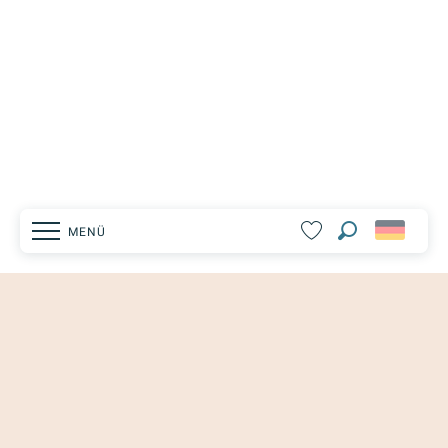
MENÜ
Suche
Voir les favoris
Homepage
ENTDECKE AUCH
Erkunden
AOC Ventoux