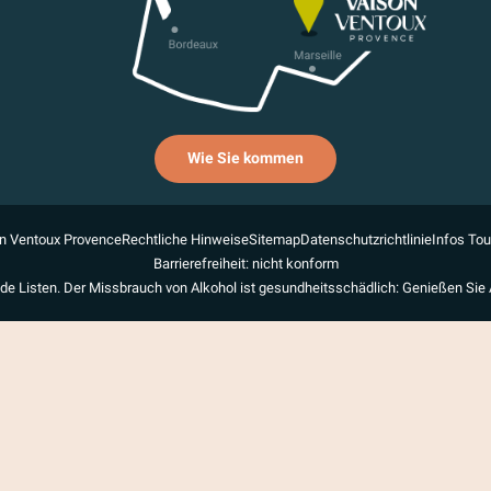
Wie Sie kommen
n Ventoux Provence
Rechtliche Hinweise
Sitemap
Datenschutzrichtlinie
Infos To
Barrierefreiheit: nicht konform
de Listen. Der Missbrauch von Alkohol ist gesundheitsschädlich: Genießen Sie 