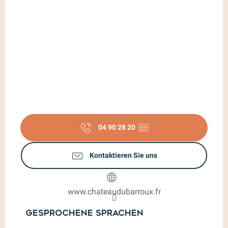
04 90 28 20
▒▒
Kontaktieren Sie uns
www.chateaudubarroux.fr
Gesprochene Sprachen
Gesprochene Sprachen