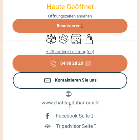
Heute Geöffnet
Öffnungszeiten ansehen
Reservieren
Versammlungsraum
Tiere erlaubt
Shop
Seminare
+ 25 andere Leistung(en)
04 90 28 20
▒▒
Kontaktieren Sie uns
www.chateaudubarroux.fr
Facebook Seite
Tripadvisor Seite