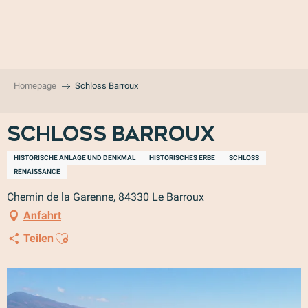
Aller
au
contenu
principal
Homepage
Schloss Barroux
Schloss Barroux
HISTORISCHE ANLAGE UND DENKMAL
HISTORISCHES ERBE
SCHLOSS
RENAISSANCE
Chemin de la Garenne, 84330 Le Barroux
Anfahrt
Ajouter aux favoris
Teilen