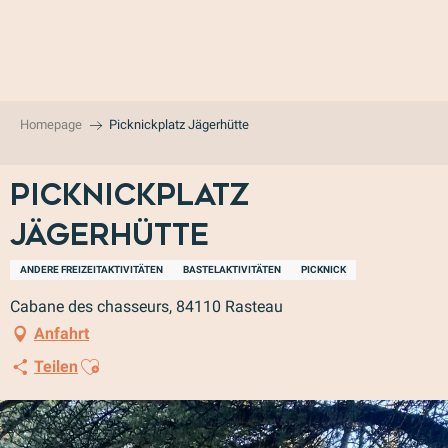
Aller
au
contenu
principal
Homepage
Picknickplatz Jägerhütte
Picknickplatz
Jägerhütte
ANDERE FREIZEITAKTIVITÄTEN
BASTELAKTIVITÄTEN
PICKNICK
Cabane des chasseurs, 84110 Rasteau
Anfahrt
Ajouter aux favoris
Teilen