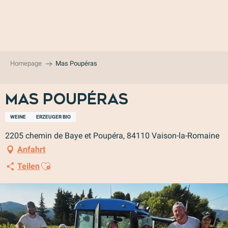
Aller
au
contenu
principal
Homepage
Mas Poupéras
Mas Poupéras
WEINE
ERZEUGER BIO
2205 chemin de Baye et Poupéra, 84110 Vaison-la-Romaine
Anfahrt
Ajouter aux favoris
Teilen