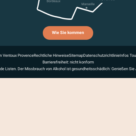
Wie Sie kommen
n Ventoux Provence
Rechtliche Hinweise
Sitemap
Datenschutzrichtlinie
Infos To
Barrierefreiheit: nicht konform
de Listen. Der Missbrauch von Alkohol ist gesundheitsschädlich: Genießen Sie 