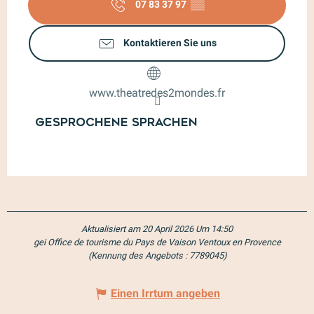
07 83 37 97
▒▒
Kontaktieren Sie uns
www.theatredes2mondes.fr
Gesprochene Sprachen
Gesprochene Sprachen
Aktualisiert am 20 April 2026 Um 14:50
gei Office de tourisme du Pays de Vaison Ventoux en Provence
(Kennung des Angebots :
7789045
)
Einen Irrtum angeben