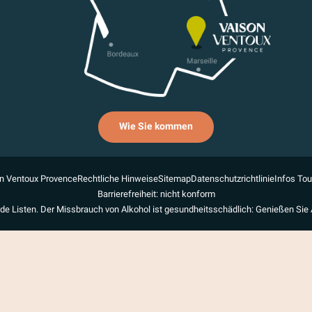
Wie Sie kommen
n Ventoux Provence
Rechtliche Hinweise
Sitemap
Datenschutzrichtlinie
Infos To
Barrierefreiheit: nicht konform
de Listen. Der Missbrauch von Alkohol ist gesundheitsschädlich: Genießen Sie 