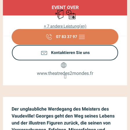
Öffnungszeiten & Kontaktdaten
EVENT OVER
Unabhängiger Eingang
Nur mit Reservierung
+ 7 andere Leistung(en)
07 83 37 97
▒▒
Kontaktieren Sie uns
www.theatredes2mondes.fr
Beschreibung
Der unglaubliche Werdegang des Meisters des 
Vaudeville! Georges geht den Weg seines Lebens 
und der illustren Figuren zurück, die seinen von 
Versprechungen, Erfolgen, Misserfolgen und 