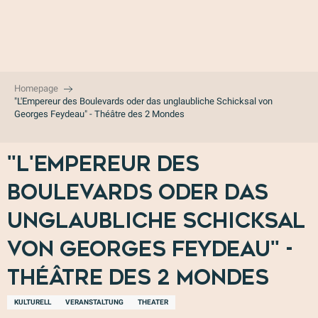
Aller
au
contenu
principal
Homepage
"L'Empereur des Boulevards oder das unglaubliche Schicksal von
Georges Feydeau" - Théâtre des 2 Mondes
"L'Empereur des
Boulevards oder das
unglaubliche Schicksal
von Georges Feydeau" -
Théâtre des 2 Mondes
KULTURELL
VERANSTALTUNG
THEATER