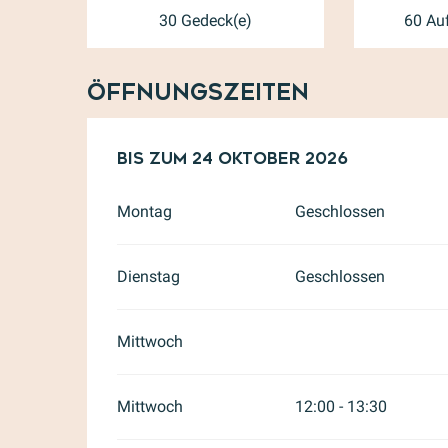
30 Gedeck(e)
60 Auf
Öffnungszeiten
vom
Bis zum
1 März 2026
24 Oktober 2026
bis zum
24 Oktobe
Montag
Geschlossen
Dienstag
Geschlossen
Mittwoch
Mittwoch
12:00 - 13:30