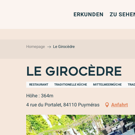
Aller
au
ERKUNDEN
ZU SEHE
contenu
principal
Homepage
Le Girocèdre
Le Girocèdre
RESTAURANT
TRADITIONELLE KÜCHE
MITTELMEERKÜCHE
TRAD
Höhe : 364m
4 rue du Portalet, 84110 Puyméras
Anfahrt