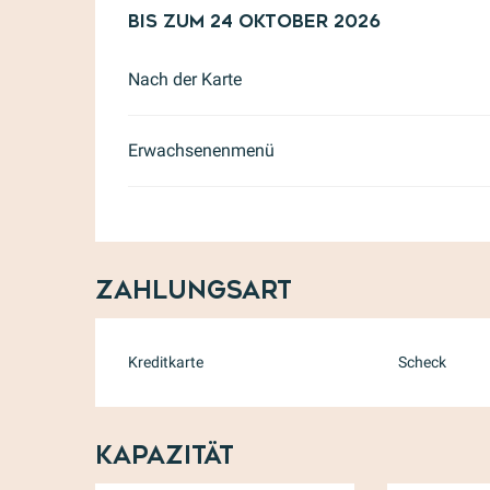
ab
Bis zum
1 März 2026
24 Oktober 2026
bis zum
24 Oktober
Nach der Karte
Erwachsenenmenü
Zahlungsart
Kreditkarte
Scheck
Kapazität