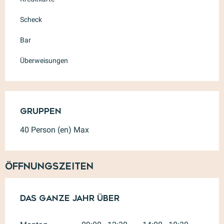
Scheck
Bar
Überweisungen
Gruppen
Gruppen
40 Person (en) Max
Öffnungszeiten
Das ganze Jahr über
Das ganze Jahr über