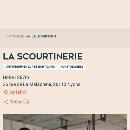
Aller
au
contenu
principal
Homepage
La Scourtinerie
La Scourtinerie
UNTERNEHMEN ZUR BESICHTIGUNG
KUNSTGEWERBE
Höhe : 267m
36 rue de La Maladrerie, 26110 Nyons
Anfahrt
Ajouter aux favoris
Teilen