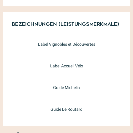
Leistungensmöglichkeiten
Bezeichnungen (Leistungsmerkmale)
Bezeichnungen (Leistungsmerkmale)
Label Vignobles et Découvertes
Label Accueil Vélo
Guide Michelin
Guide Le Routard