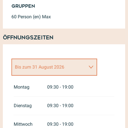
Gruppen
Gruppen
60 Person (en) Max
Öffnungszeiten
Bis zum
31 August 2026
vom
1 September 2026
bis
zum
31 Mai 2027
Montag
09:30 - 19:00
Dienstag
09:30 - 19:00
Mittwoch
09:30 - 19:00