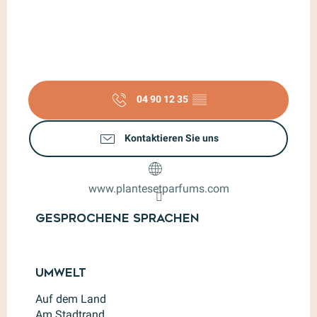
04 90 12 35
▒▒
Kontaktieren Sie uns
www.plantesetparfums.com
Gesprochene Sprachen
Gesprochene Sprachen
Umwelt
Umwelt
Auf dem Land
Am Stadtrand