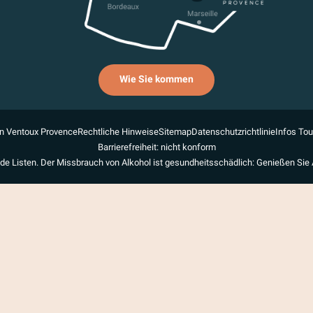
Wie Sie kommen
n Ventoux Provence
Rechtliche Hinweise
Sitemap
Datenschutzrichtlinie
Infos To
Barrierefreiheit: nicht konform
de Listen. Der Missbrauch von Alkohol ist gesundheitsschädlich: Genießen Sie 