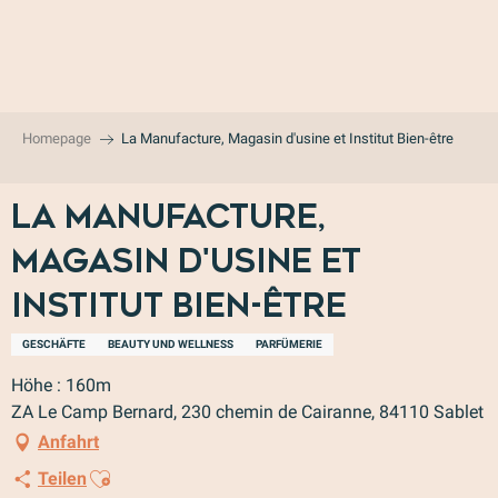
Aller
au
contenu
principal
Homepage
La Manufacture, Magasin d'usine et Institut Bien-être
La Manufacture,
Magasin d'usine et
Institut Bien-être
GESCHÄFTE
BEAUTY UND WELLNESS
PARFÜMERIE
Höhe : 160m
ZA Le Camp Bernard, 230 chemin de Cairanne, 84110 Sablet
Anfahrt
Ajouter aux favoris
Teilen