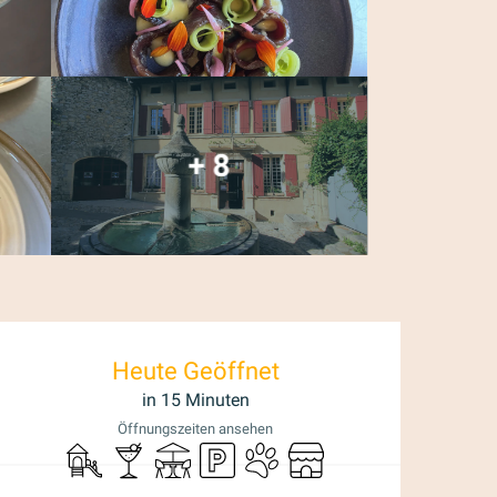
+ 8
Öffnungszeiten & K
Heute Geöffnet
in 15 Minuten
Öffnungszeiten ansehen
Spiele für Kinder / Spielplatz
Bar / Getränkestand
Terrasse
Parkplatz
Tiere erlaubt
Shop