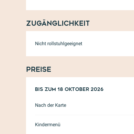
Zugänglichkeit
Nicht rollstuhlgeeignet
Preise
ab
Bis zum
18 April 2026
18 Oktober 2026
bis zum
18 Oktober
Nach der Karte
Kindermenü