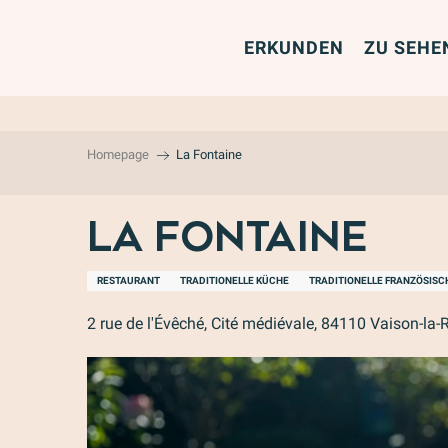
Aller
au
ERKUNDEN
ZU SEHE
contenu
principal
Homepage
La Fontaine
La Fontaine
RESTAURANT
TRADITIONELLE KÜCHE
TRADITIONELLE FRANZÖSISC
2 rue de l'Évêché, Cité médiévale, 84110 Vaison-la