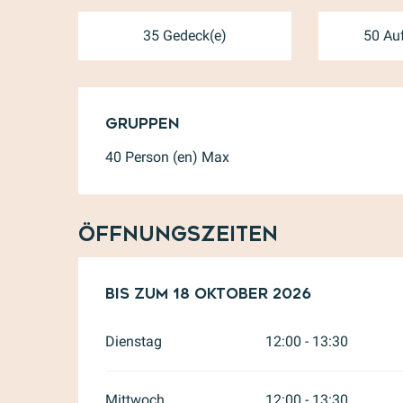
35 Gedeck(e)
50 Auf
Gruppen
Gruppen
40 Person (en) Max
Öffnungszeiten
vom
Bis zum
18 April 2026
18 Oktober 2026
bis zum
18 Oktob
Dienstag
12:00 - 13:30
Mittwoch
12:00 - 13:30