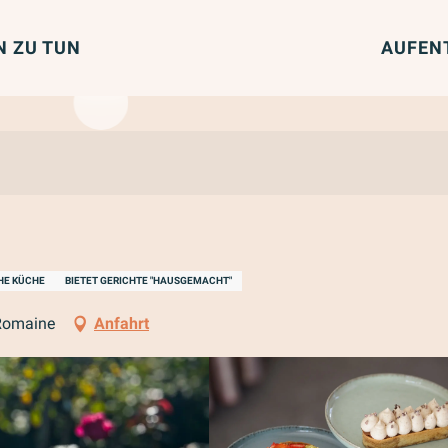
N ZU TUN
AUFEN
HE KÜCHE
BIETET GERICHTE "HAUSGEMACHT"
-Romaine
Anfahrt