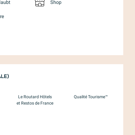
laubt
Shop
re
lichkeiten
le)
le)
Le Routard Hôtels
Qualité Tourisme™
et Restos de France