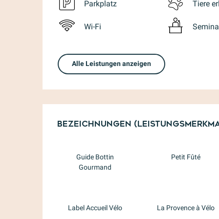
Parkplatz
Tiere er
Wi-Fi
Semina
Alle Leistungen anzeigen
Leistungensmög
Bezeichnungen (Leistungsmerkma
Bezeichnungen (Leistungsmerkma
Guide Bottin
Petit Fûté
Gourmand
Label Accueil Vélo
La Provence à Vélo