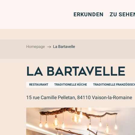
Aller
au
ERKUNDEN
ZU SEHE
contenu
principal
Homepage
La Bartavelle
La Bartavelle
RESTAURANT
TRADITIONELLE KÜCHE
TRADITIONELLE FRANZÖSISC
15 rue Camille Pelletan, 84110 Vaison-la-Romaine