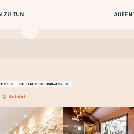
N ZU TUN
AUFEN
HE KÜCHE
BIETET GERICHTE "HAUSGEMACHT"
Anfahrt