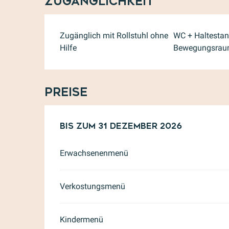
Zugänglichkeit
Zugänglich mit Rollstuhl ohne
WC + Haltestan
Hilfe
Bewegungsra
Preise
ab
Bis zum
1 Februar 2026
31 Dezember 2026
bis zum
31 Dezem
Erwachsenenmenü
Verkostungsmenü
Kindermenü