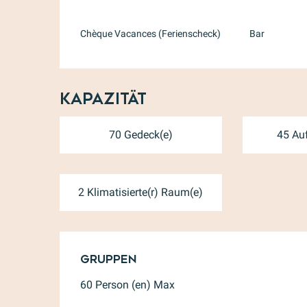
Chèque Vacances (Ferienscheck)
Bar
Kapazität
70 Gedeck(e)
45 Auf
2 Klimatisierte(r) Raum(e)
Gruppen
Gruppen
60 Person (en) Max