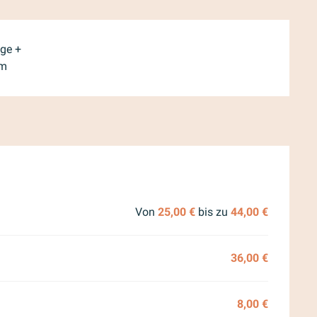
ge +
um
ber 2026
Von
25,00 €
bis zu
44,00 €
36,00 €
8,00 €