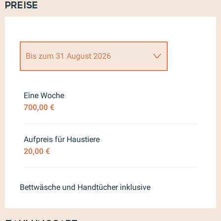
Preise
Bis zum
31 August 2026
ab
1 November 2025
bis zum
31
März 2026
Eine Woche
700,00 €
ab
1 April 2026
bis zum
30 Juni
2026
ab
1 September 2026
bis zum
31
Aufpreis für Haustiere
Oktober 2026
20,00 €
ab
1 November 2026
bis zum
31
März 2027
Bettwäsche und Handtücher inklusive