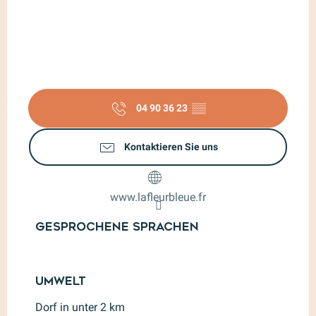
04 90 36 23
▒▒
Kontaktieren Sie uns
www.lafleurbleue.fr
Gesprochene Sprachen
Gesprochene Sprachen
Umwelt
Umwelt
Dorf in unter 2 km