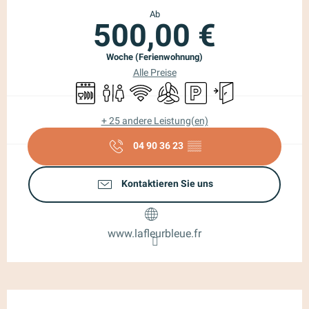
Ab
500,00 €
Woche (Ferienwohnung)
Alle Preise
Geschirrspülmaschine
Toiletten
Wi-Fi
Klimaanlage
Parkplatz
Unabhängiger Eing
+ 25 andere Leistung(en)
04 90 36 23
▒▒
Kontaktieren Sie uns
www.lafleurbleue.fr
Beschreibung