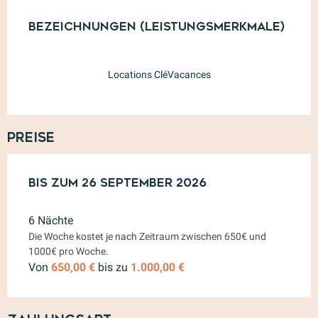
Leistungensmöglichkeiten
Bezeichnungen (Leistungsmerkmale)
Bezeichnungen (Leistungsmerkmale)
Locations CléVacances
Preise
ab
Bis zum
2 Mai 2026
26 September 2026
bis zum
26 September 2026
6 Nächte
Die Woche kostet je nach Zeitraum zwischen 650€ und
1000€ pro Woche.
Von
650,00 €
bis zu
1.000,00 €