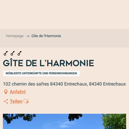
Aller
au
contenu
principal
Homepage
Gîte de l'Harmonie
Gîte de l'Harmonie
MÖBLIERTE UNTERKÜNFTE UND FERIENWOHNUNGEN
102 chemin des safres 84340 Entrechaux, 84340 Entrechaux
Anfahrt
Ajouter aux favoris
Teilen