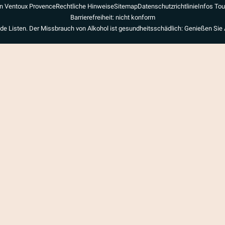
n Ventoux Provence
Rechtliche Hinweise
Sitemap
Datenschutzrichtlinie
Infos To
Barrierefreiheit: nicht konform
de Listen. Der Missbrauch von Alkohol ist gesundheitsschädlich: Genießen Sie 