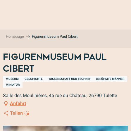
Aller
au
contenu
principal
Homepage
Figurenmuseum Paul Cibert
Figurenmuseum Paul
Cibert
MUSEUM
GESCHICHTE
WISSENSCHAFT UND TECHNIK
BERÜHMTE MÄNNER
MINIATUR
Salle des Moulinières, 46 rue du Château, 26790 Tulette
Anfahrt
Ajouter aux favoris
Teilen