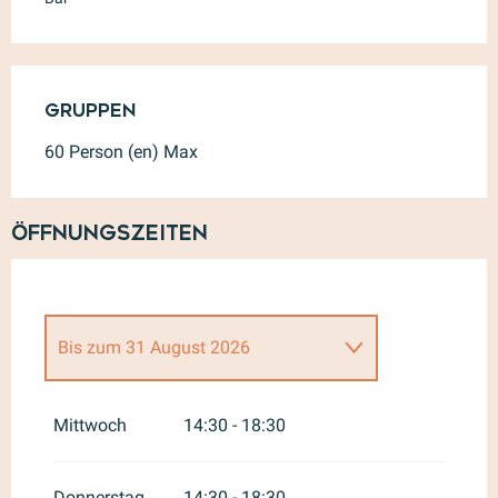
Gruppen
Gruppen
60 Person (en) Max
Öffnungszeiten
Bis zum
31 August 2026
vom
4 April 2026
bis zum
30
Juni 2026
Mittwoch
14:30 - 18:30
vom
1 September 2026
bis
zum
31 Oktober 2026
Donnerstag
14:30 - 18:30