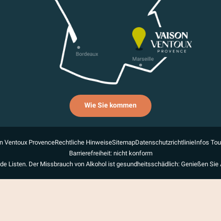
Wie Sie kommen
n Ventoux Provence
Rechtliche Hinweise
Sitemap
Datenschutzrichtlinie
Infos To
Barrierefreiheit: nicht konform
de Listen. Der Missbrauch von Alkohol ist gesundheitsschädlich: Genießen Sie 