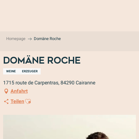
Aller
au
contenu
principal
Homepage
Domäne Roche
Domäne Roche
WEINE
ERZEUGER
1715 route de Carpentras, 84290 Cairanne
Anfahrt
Ajouter aux favoris
Teilen