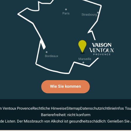
Wie Sie kommen
n Ventoux Provence
Rechtliche Hinweise
Sitemap
Datenschutzrichtlinie
Infos To
Barrierefreiheit: nicht konform
de Listen. Der Missbrauch von Alkohol ist gesundheitsschädlich: Genießen Sie 