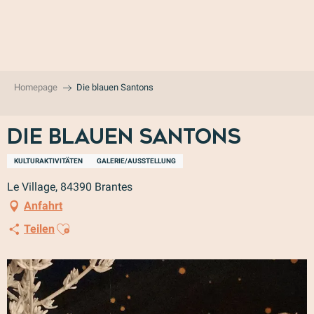
Aller
au
contenu
principal
Homepage
Die blauen Santons
Die blauen Santons
KULTURAKTIVITÄTEN
GALERIE/AUSSTELLUNG
Le Village, 84390 Brantes
Anfahrt
Ajouter aux favoris
Teilen