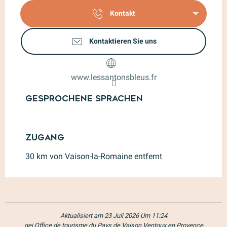
Kontakt
Kontaktieren Sie uns
www.lessantonsbleus.fr
Gesprochene Sprachen
Gesprochene Sprachen
Zugang
Zugang
30 km von Vaison-la-Romaine entfernt
Aktualisiert am 23 Juli 2026 Um 11:24
gei Office de tourisme du Pays de Vaison Ventoux en Provence