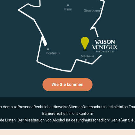
Wie Sie kommen
n Ventoux Provence
Rechtliche Hinweise
Sitemap
Datenschutzrichtlinie
Infos To
Barrierefreiheit: nicht konform
de Listen. Der Missbrauch von Alkohol ist gesundheitsschädlich: Genießen Sie 