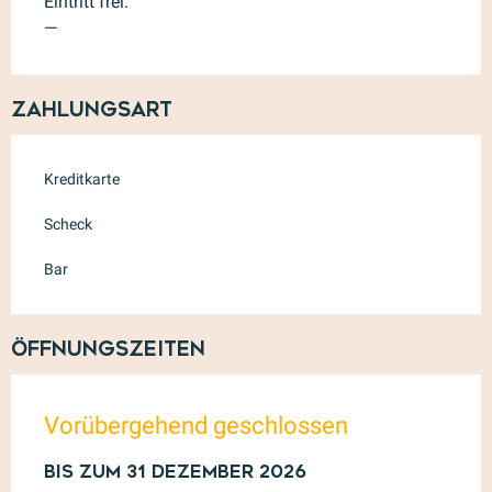
Eintritt frei.
—
Zahlungsart
Kreditkarte
Scheck
Bar
Öffnungszeiten
Vorübergehend geschlossen
vom
Bis zum
1 April 2026
31 Dezember 2026
bis zum
31 Dezember 2026