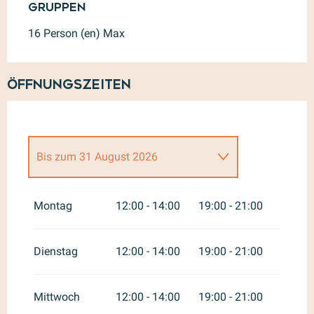
Gruppen
Gruppen
16 Person (en) Max
Öffnungszeiten
Bis zum
31 August 2026
vom
1 Januar 2026
bis zum
30
Juni 2026
Montag
12:00 - 14:00
19:00 - 21:00
vom
1 September 2026
bis
zum
31 Dezember 2026
Dienstag
12:00 - 14:00
19:00 - 21:00
Mittwoch
12:00 - 14:00
19:00 - 21:00