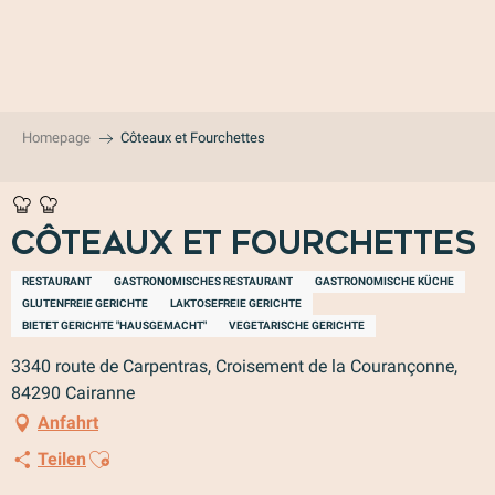
Aller
au
contenu
principal
Homepage
Côteaux et Fourchettes
Côteaux et Fourchettes
RESTAURANT
GASTRONOMISCHES RESTAURANT
GASTRONOMISCHE KÜCHE
GLUTENFREIE GERICHTE
LAKTOSEFREIE GERICHTE
BIETET GERICHTE "HAUSGEMACHT"
VEGETARISCHE GERICHTE
3340 route de Carpentras, Croisement de la Courançonne,
84290 Cairanne
Anfahrt
Ajouter aux favoris
Teilen