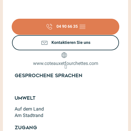
04 90 66 35
▒▒
Kontaktieren Sie uns
www.coteauxetfourchettes.com
Gesprochene Sprachen
Gesprochene Sprachen
Umwelt
Umwelt
Auf dem Land
Am Stadtrand
Zugang
Zugang