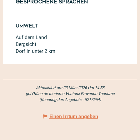
Gesprochene Sprachen
Gesprochene Sprachen
Umwelt
Umwelt
Auf dem Land
Bergsicht
Dorf in unter 2 km
Aktualisiert am 23 März 2026 Um 14:58
gei Office de tourisme Ventoux Provence Tourisme
(Kennung des Angebots :
5217564
)
Einen Irrtum angeben