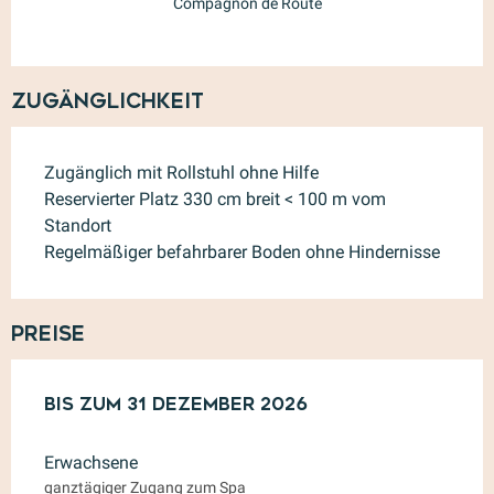
Compagnon de Route
Zugänglichkeit
Zugänglich mit Rollstuhl ohne Hilfe
Reservierter Platz 330 cm breit < 100 m vom
Standort
Regelmäßiger befahrbarer Boden ohne Hindernisse
Preise
ab
Bis zum
1 Februar 2026
31 Dezember 2026
bis zum
31 Dezember 202
Erwachsene
ganztägiger Zugang zum Spa