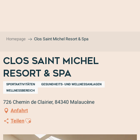
Aller
au
contenu
principal
Homepage
Clos Saint Michel Resort & Spa
Clos Saint Michel
Resort & Spa
SPORTAKTIVITÄTEN
GESUNDHEITS- UND WELLNESSANLAGEN
WELLNESSBEREICH
726 Chemin de Clairier, 84340 Malaucène
Anfahrt
Ajouter aux favoris
Teilen