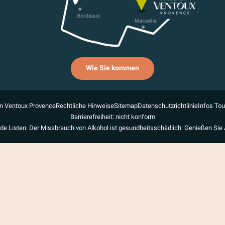
Wie Sie kommen
n Ventoux Provence
Rechtliche Hinweise
Sitemap
Datenschutzrichtlinie
Infos To
Barrierefreiheit: nicht konform
de Listen. Der Missbrauch von Alkohol ist gesundheitsschädlich: Genießen Sie 