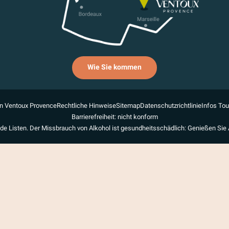
Wie Sie kommen
n Ventoux Provence
Rechtliche Hinweise
Sitemap
Datenschutzrichtlinie
Infos To
Barrierefreiheit: nicht konform
de Listen. Der Missbrauch von Alkohol ist gesundheitsschädlich: Genießen Sie 