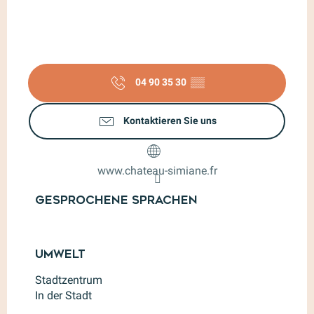
04 90 35 30
▒▒
Kontaktieren Sie uns
www.chateau-simiane.fr
Gesprochene Sprachen
Gesprochene Sprachen
Umwelt
Umwelt
Stadtzentrum
In der Stadt