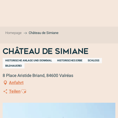
Aller
au
contenu
principal
Homepage
Château de Simiane
Château de Simiane
HISTORISCHE ANLAGE UND DENKMAL
HISTORISCHES ERBE
SCHLOSS
BILDHAUEREI
8 Place Aristide Briand, 84600 Valréas
Anfahrt
Ajouter aux favoris
Teilen