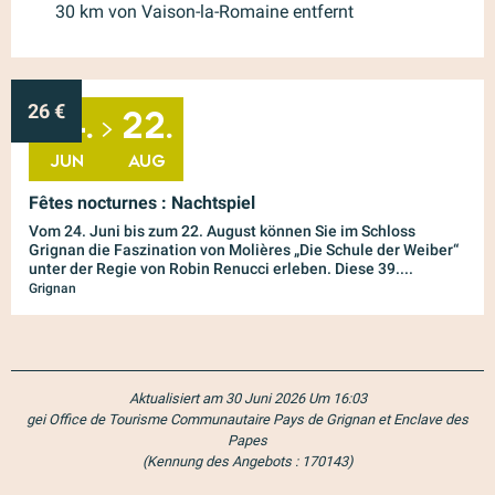
30 km von Vaison-la-Romaine entfernt
26
€
24.
22.
JUN
AUG
Fêtes nocturnes : Nachtspiel
Vom 24. Juni bis zum 22. August können Sie im Schloss
Grignan die Faszination von Molières „Die Schule der Weiber“
unter der Regie von Robin Renucci erleben. Diese 39....
Grignan
Aktualisiert am 30 Juni 2026 Um 16:03
gei Office de Tourisme Communautaire Pays de Grignan et Enclave des
Papes
(Kennung des Angebots :
170143
)