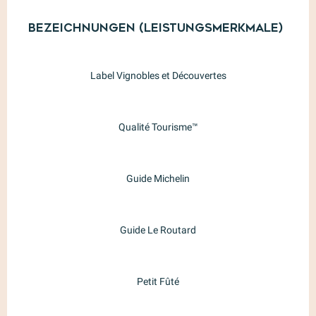
Leistungensmöglichkeiten
Bezeichnungen (Leistungsmerkmale)
Bezeichnungen (Leistungsmerkmale)
Label Vignobles et Découvertes
Qualité Tourisme™
Guide Michelin
Guide Le Routard
Petit Fûté