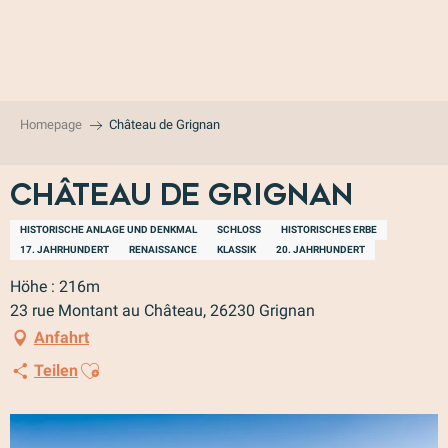
Aller
au
contenu
principal
Homepage
Château de Grignan
Château de Grignan
HISTORISCHE ANLAGE UND DENKMAL
SCHLOSS
HISTORISCHES ERBE
17. JAHRHUNDERT
RENAISSANCE
KLASSIK
20. JAHRHUNDERT
Höhe : 216m
23 rue Montant au Château, 26230 Grignan
Anfahrt
Ajouter aux favoris
Teilen