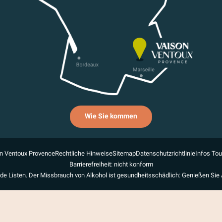
Wie Sie kommen
n Ventoux Provence
Rechtliche Hinweise
Sitemap
Datenschutzrichtlinie
Infos To
Barrierefreiheit: nicht konform
de Listen. Der Missbrauch von Alkohol ist gesundheitsschädlich: Genießen Sie 