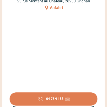
23 rue Montant au Château, 26230 Grignan
vom
4 Januar 2027
bis zum
29
Januar 2027
Anfahrt
04 75 91 83
▒▒