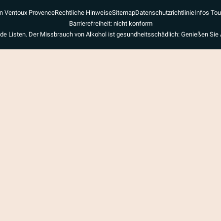
n Ventoux Provence
Rechtliche Hinweise
Sitemap
Datenschutzrichtlinie
Infos To
Barrierefreiheit: nicht konform
de Listen. Der Missbrauch von Alkohol ist gesundheitsschädlich: Genießen Sie 