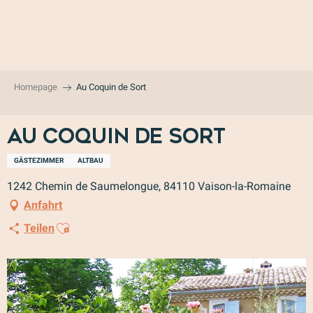
Aller
au
contenu
principal
Homepage
Au Coquin de Sort
Au Coquin de Sort
GÄSTEZIMMER
ALTBAU
1242 Chemin de Saumelongue, 84110 Vaison-la-Romaine
Anfahrt
Ajouter aux favoris
Teilen