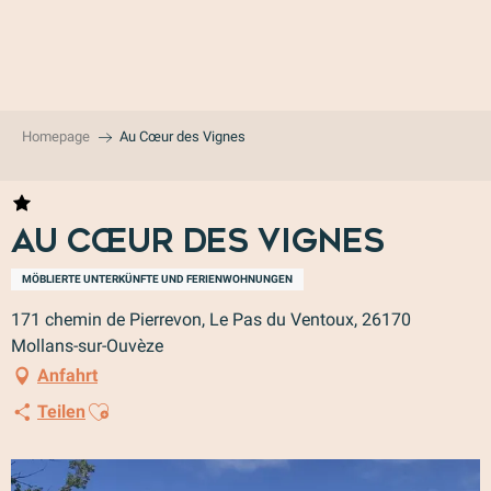
Aller
au
contenu
principal
Homepage
Au Cœur des Vignes
Au Cœur des Vignes
MÖBLIERTE UNTERKÜNFTE UND FERIENWOHNUNGEN
171 chemin de Pierrevon, Le Pas du Ventoux, 26170
Mollans-sur-Ouvèze
Anfahrt
Ajouter aux favoris
Teilen