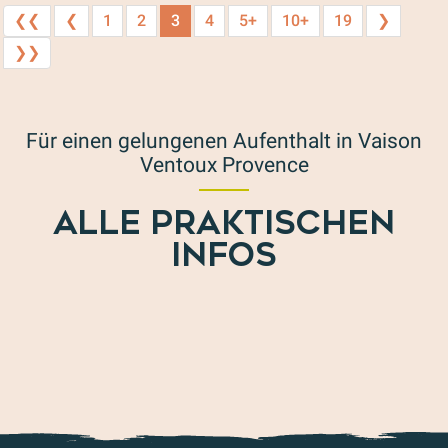
❮❮
❮
1
2
3
4
5+
10+
19
❯
❯❯
Für einen gelungenen Aufenthalt in Vaison
Ventoux Provence
ALLE PRAKTISCHEN
INFOS
Wie kann ich kommen?