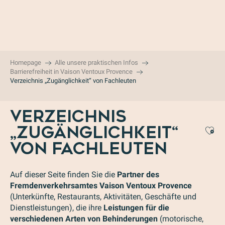
Aller
au
contenu
principal
Homepage
Alle unsere praktischen Infos
Barrierefreiheit in Vaison Ventoux Provence
Verzeichnis „Zugänglichkeit“ von Fachleuten
VERZEICHNIS
„ZUGÄNGLICHKEIT“
Aj
VON FACHLEUTEN
Auf dieser Seite finden Sie die
Partner des
Fremdenverkehrsamtes Vaison Ventoux Provence
(Unterkünfte, Restaurants, Aktivitäten, Geschäfte und
Dienstleistungen), die ihre
Leistungen für die
verschiedenen Arten von Behinderungen
(motorische,